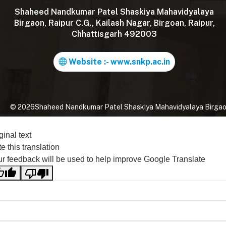
Shaheed Nandkumar Patel Shaskiya Mahavidyalaya
Birgaon, Raipur C.G., Kailash Nagar, Birgoan, Raipur,
Chhattisgarh 492003
Website :- www.snkp.ac.in
©
2026
Shaheed Nandkumar Patel Shaskiya Mahavidyalaya Birgaon, 
ginal text
e this translation
r feedback will be used to help improve Google Translate